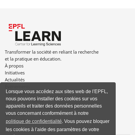
Transformer la société en reliant la recherche
et la pratique en éducation.
À propos
Initiatives
Actualités
Événements
Lorsque vous accédez aux sites web de l'EPFL,
Publications
nous pouvons installer des cookies sur vos
EPFL AVP-E-LEARN
appareils et traiter des données personnelles
RLC D1 740 (Rolex Learning Center)
vous concernant conformément à notre
Station 20
CH-1015 Lausanne
politique de confidentialité
. Vous pouvez bloquer
les cookies à l'aide des paramètres de votre