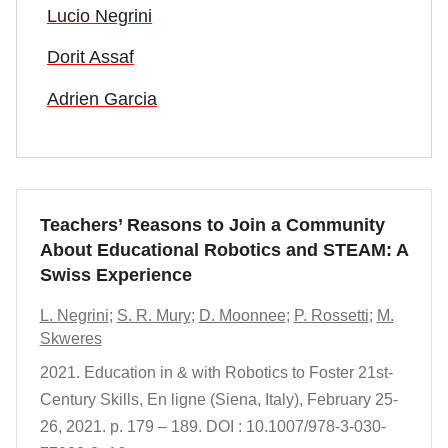
Lucio Negrini
Dorit Assaf
Adrien Garcia
Teachers’ Reasons to Join a Community
About Educational Robotics and STEAM: A
Swiss Experience
L. Negrini
;
S. R. Mury
;
D. Moonnee
;
P. Rossetti
;
M.
Skweres
2021.
Education in & with Robotics to Foster 21st-
Century Skills,
En ligne (Siena, Italy),
February 25-
26, 2021.
p. 179 – 189.
DOI : 10.1007/978-3-030-