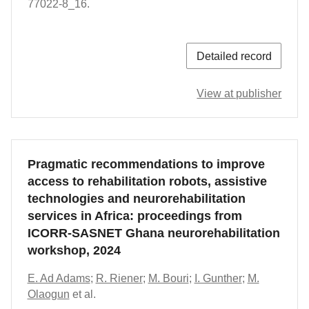
77022-8_16.
Detailed record
View at publisher
Pragmatic recommendations to improve
access to rehabilitation robots, assistive
technologies and neurorehabilitation
services in Africa: proceedings from
ICORR-SASNET Ghana neurorehabilitation
workshop, 2024
E. Ad Adams
;
R. Riener
;
M. Bouri
;
I. Gunther
;
M.
Olaogun
et al.