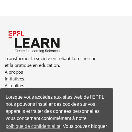
Transformer la société en reliant la recherche
et la pratique en éducation.
À propos
Initiatives
Actualités
Événements
Lorsque vous accédez aux sites web de l'EPFL,
Publications
nous pouvons installer des cookies sur vos
EPFL AVP-E-LEARN
appareils et traiter des données personnelles
RLC D1 740 (Rolex Learning Center)
vous concernant conformément à notre
Station 20
CH-1015 Lausanne
politique de confidentialité
. Vous pouvez bloquer