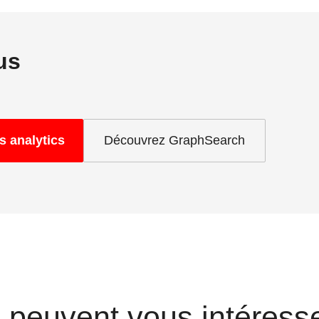
us
s analytics
Découvrez GraphSearch
s peuvent vous intéress