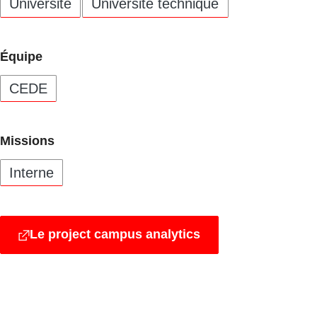
Université
Université technique
Équipe
CEDE
Missions
Interne
Le project campus analytics