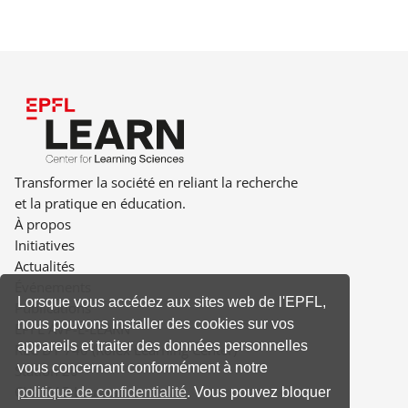
Transformer la société en reliant la recherche
et la pratique en éducation.
À propos
Initiatives
Actualités
Événements
Lorsque vous accédez aux sites web de l'EPFL,
Publications
nous pouvons installer des cookies sur vos
EPFL AVP-E-LEARN
appareils et traiter des données personnelles
RLC D1 740 (Rolex Learning Center)
vous concernant conformément à notre
Station 20
CH-1015 Lausanne
politique de confidentialité
. Vous pouvez bloquer