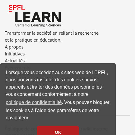
Transformer la société en reliant la recherche
et la pratique en éducation.
À propos
Initiatives
Actualités
Événements
Lorsque vous accédez aux sites web de l'EPFL,
Publications
nous pouvons installer des cookies sur vos
EPFL AVP-E-LEARN
appareils et traiter des données personnelles
RLC D1 740 (Rolex Learning Center)
vous concernant conformément à notre
Station 20
CH-1015 Lausanne
politique de confidentialité
. Vous pouvez bloquer
les cookies à l'aide des paramètres de votre
navigateur.
Politique de confidentialité
-
Accès au wiki interne
OK